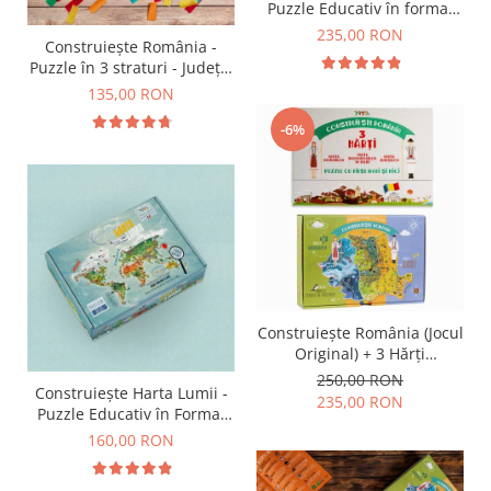
9 Ani
Puzzle Educativ în format
mare - Țări, Relief, Steaguri
10 Ani
235,00 RON
Construiește România -
și Obiective Turistice
11 - 14 Ani
Puzzle în 3 straturi - Județe,
14+ Ani
Regiuni, Relief
135,00 RON
Colecția Păcălici
-6%
TOATE JOCURILE
Construiește România (Jocul
Original) + 3 Hărți
Suplimentare
250,00 RON
Construiește Harta Lumii -
235,00 RON
Puzzle Educativ în Format
Mare
160,00 RON