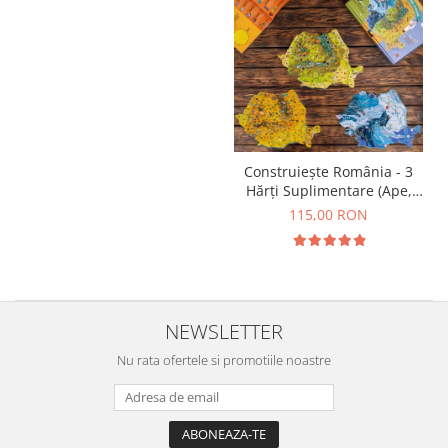
Construiește România - 3
Hărți Suplimentare (Ape,
Resurse, Vegetație și Faună)
115,00 RON
NEWSLETTER
Nu rata ofertele si promotiile noastre