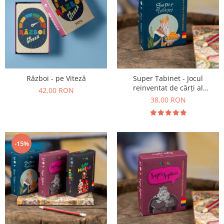
Război - pe Viteză
Super Tabinet - Jocul
reinventat de cărți al
42,00 RON
copilăriei
38,00 RON
-15%