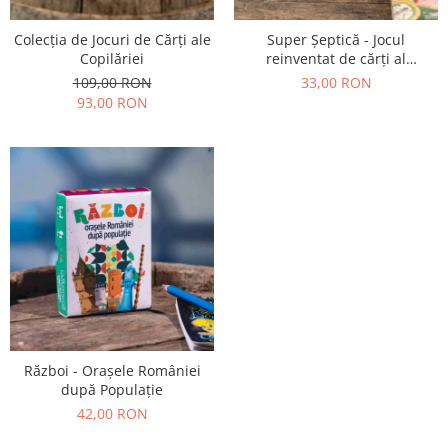
Colecția de Jocuri de Cărți ale
Super Șeptică - Jocul
Copilăriei
reinventat de cărți al
copilăriei
109,00 RON
33,00 RON
93,00 RON
Război - Orașele României
după Populație
42,00 RON