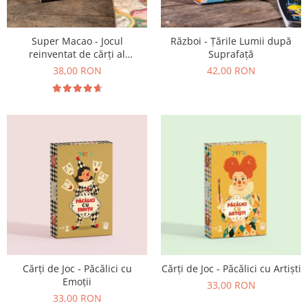
9 Ani
10 Ani
11 - 14 Ani
Super Macao - Jocul
Război - Țările Lumii după
reinventat de cărți al
Suprafață
14+ Ani
copilăriei
38,00 RON
42,00 RON
Colecția Păcălici
TOATE JOCURILE
Cărți de Joc - Păcălici cu
Cărți de Joc - Păcălici cu Artiști
Emoții
33,00 RON
33,00 RON