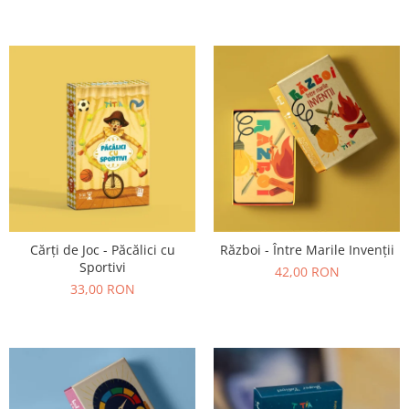
Cărți de Joc - Păcălici cu
Război - Între Marile Invenții
Sportivi
42,00 RON
33,00 RON