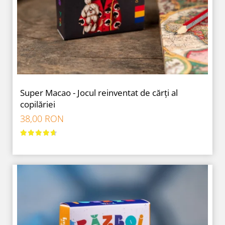
9 Ani
10 Ani
11 - 14 Ani
14+ Ani
Colecția Păcălici
TOATE JOCURILE
Super Macao - Jocul reinventat de cărți al
copilăriei
38,00 RON