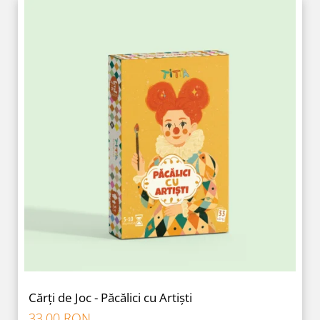
Cărți de Joc - Păcălici cu Artiști
33,00 RON