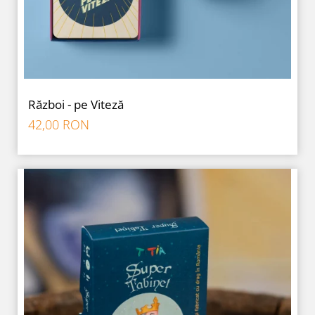
Război - pe Viteză
42,00 RON