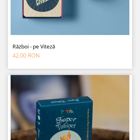
Război - pe Viteză
42,00 RON