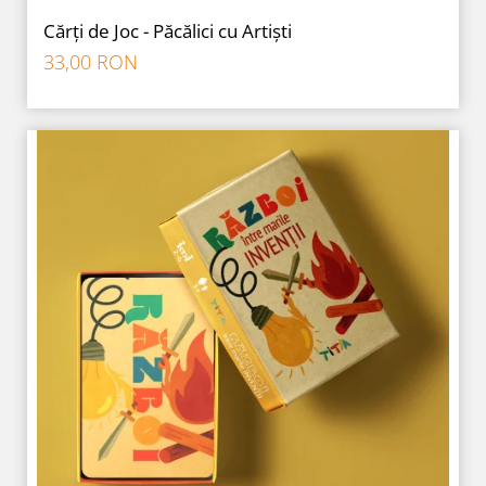
Cărți de Joc - Păcălici cu Artiști
33,00 RON