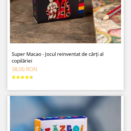
9 Ani
10 Ani
11 - 14 Ani
14+ Ani
Colecția Păcălici
TOATE JOCURILE
Super Macao - Jocul reinventat de cărți al
copilăriei
38,00 RON