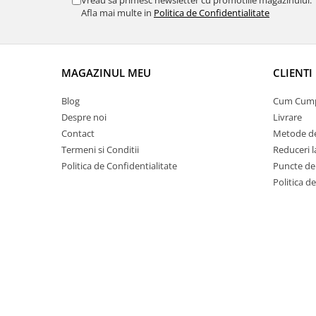
9 Ani
Afla mai multe in
Politica de Confidentialitate
Pentru mai multe informatii 
10 Ani
11 - 14 Ani
14+ Ani
MAGAZINUL MEU
CLIENTI
Colecția Păcălici
TOATE JOCURILE
Blog
Cum Cum
Despre noi
Livrare
Contact
Metode de
Termeni si Conditii
Reduceri 
Politica de Confidentialitate
Puncte de 
Politica d