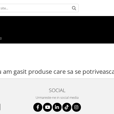
I
 am gasit produse care sa se potriveasc
a
imple
SOCIAL
n specifica
ele cautarii ulterior
Urmareste-ne in social media