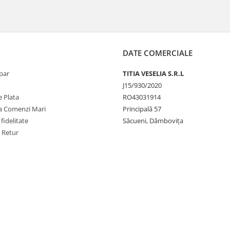
te rog sa ne contactezi la numarul de telefon
0722 183 223
DATE COMERCIALE
par
TITIA VESELIA S.R.L
J15/930/2020
 Plata
RO43031914
la Comenzi Mari
Principală 57
fidelitate
Săcueni, Dâmbovița
e Retur