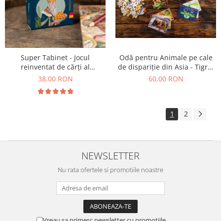
Super Tabinet - Jocul
Odă pentru Animale pe cale
reinventat de cărți al
de dispariție din Asia - Tigrul
copilăriei
Siberian, Urangutanul și
38,00 RON
60,00 RON
Elefantul Asiatic
1
2
NEWSLETTER
Nu rata ofertele si promotiile noastre
Vreau sa primesc newsletter cu promotiile