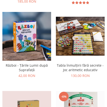
185,00 RON
Război - Țările Lumii după
Tabla înmulțirii fără secrete -
Suprafață
Joc aritmetic educativ
42,00 RON
130,00 RON
-6%