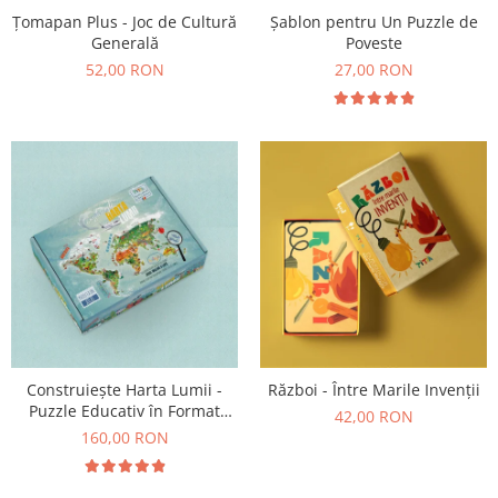
Țomapan Plus - Joc de Cultură
Șablon pentru Un Puzzle de
Generală
Poveste
52,00 RON
27,00 RON
Construiește Harta Lumii -
Război - Între Marile Invenții
Puzzle Educativ în Format
42,00 RON
Mare
160,00 RON