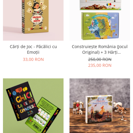
Cărți de Joc - Păcălici cu
Construiește România (Jocul
Emoții
Original) + 3 Hărți
Suplimentare
33,00 RON
250,00 RON
235,00 RON