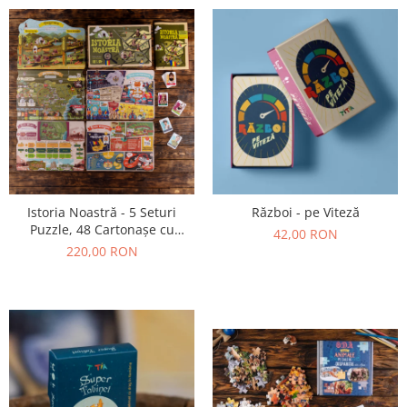
Istoria Noastră - 5 Seturi
Război - pe Viteză
Puzzle, 48 Cartonașe cu
42,00 RON
Personaje Istorice, 1 Broșură
220,00 RON
Ilustrată (38 pagini)