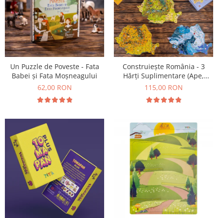
Un Puzzle de Poveste - Fata
Construiește România - 3
Babei și Fata Moșneagului
Hărți Suplimentare (Ape,
Resurse, Vegetație și Faună)
62,00 RON
115,00 RON