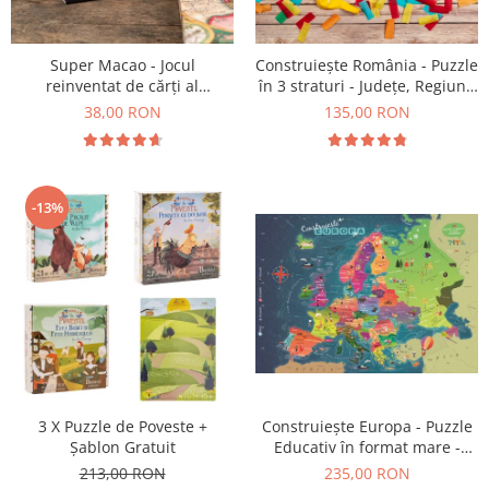
9 Ani
10 Ani
11 - 14 Ani
Super Macao - Jocul
Construiește România - Puzzle
reinventat de cărți al
în 3 straturi - Județe, Regiuni,
14+ Ani
copilăriei
Relief
38,00 RON
135,00 RON
Colecția Păcălici
TOATE JOCURILE
-13%
Construiește Europa - Puzzle
3 X Puzzle de Poveste +
Educativ în format mare -
Șablon Gratuit
Țări, Relief, Steaguri și
235,00 RON
213,00 RON
Obiective Turistice