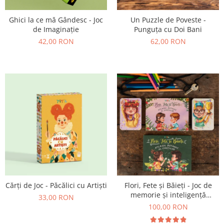
Un Puzzle de Poveste -
Ghici la ce mă Gândesc - Joc
Punguța cu Doi Bani
de Imaginație
62,00 RON
42,00 RON
Cărți de Joc - Păcălici cu Artiști
Flori, Fete și Băieți - Joc de
memorie și inteligență
33,00 RON
emoțională
100,00 RON