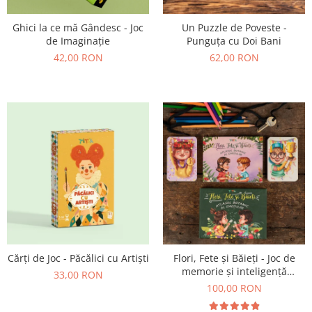
Un Puzzle de Poveste -
Ghici la ce mă Gândesc - Joc
Punguța cu Doi Bani
de Imaginație
62,00 RON
42,00 RON
Cărți de Joc - Păcălici cu Artiști
Flori, Fete și Băieți - Joc de
memorie și inteligență
33,00 RON
emoțională
100,00 RON