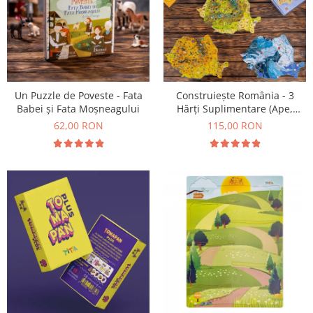
Un Puzzle de Poveste - Fata
Construiește România - 3
Babei și Fata Moșneagului
Hărți Suplimentare (Ape,
Resurse, Vegetație și Faună)
62,00 RON
115,00 RON