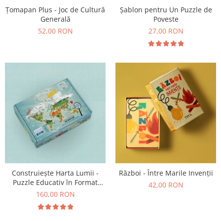
Țomapan Plus - Joc de Cultură
Șablon pentru Un Puzzle de
Generală
Poveste
52,00 RON
27,00 RON
Construiește Harta Lumii -
Război - Între Marile Invenții
Puzzle Educativ în Format
42,00 RON
Mare
160,00 RON