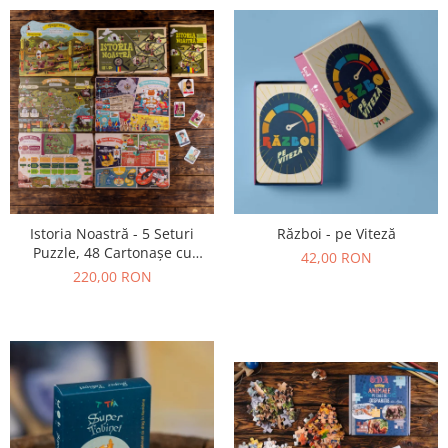
Istoria Noastră - 5 Seturi
Război - pe Viteză
Puzzle, 48 Cartonașe cu
42,00 RON
Personaje Istorice, 1 Broșură
220,00 RON
Ilustrată (38 pagini)