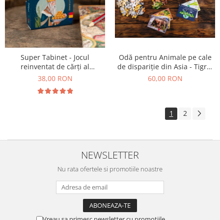
Super Tabinet - Jocul
Odă pentru Animale pe cale
reinventat de cărți al
de dispariție din Asia - Tigrul
copilăriei
Siberian, Urangutanul și
38,00 RON
60,00 RON
Elefantul Asiatic
1
2
NEWSLETTER
Nu rata ofertele si promotiile noastre
Vreau sa primesc newsletter cu promotiile