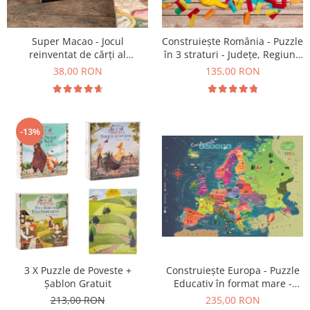
9 Ani
10 Ani
11 - 14 Ani
Super Macao - Jocul
Construiește România - Puzzle
reinventat de cărți al
în 3 straturi - Județe, Regiuni,
14+ Ani
copilăriei
Relief
38,00 RON
135,00 RON
Colecția Păcălici
TOATE JOCURILE
-13%
Construiește Europa - Puzzle
3 X Puzzle de Poveste +
Educativ în format mare -
Șablon Gratuit
Țări, Relief, Steaguri și
235,00 RON
213,00 RON
Obiective Turistice