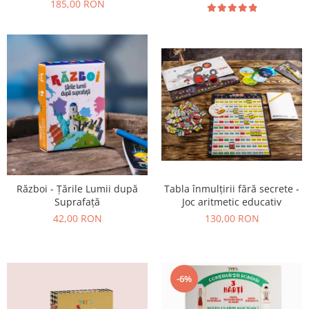
185,00 RON
Război - Țările Lumii după
Tabla înmulțirii fără secrete -
Suprafață
Joc aritmetic educativ
42,00 RON
130,00 RON
-6%