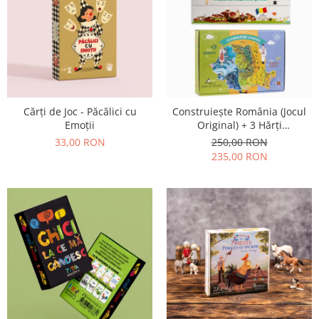
Cărți de Joc - Păcălici cu
Construiește România (Jocul
Emoții
Original) + 3 Hărți
Suplimentare
33,00 RON
250,00 RON
235,00 RON