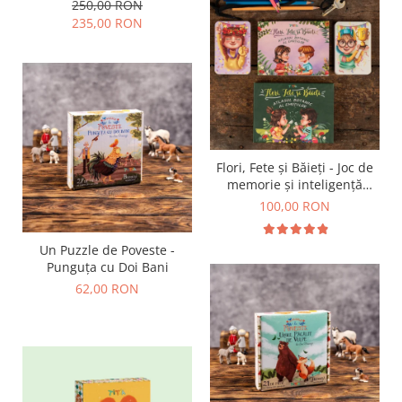
Suplimentare
250,00 RON
235,00 RON
Flori, Fete și Băieți - Joc de
memorie și inteligență
emoțională
100,00 RON
Un Puzzle de Poveste -
Punguța cu Doi Bani
62,00 RON