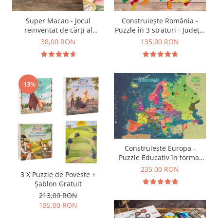
9 Ani
10 Ani
Super Macao - Jocul
Construiește România -
11 - 14 Ani
reinventat de cărți al
Puzzle în 3 straturi - Județe,
14+ Ani
copilăriei
Regiuni, Relief
38,00 RON
135,00 RON
Colecția Păcălici
TOATE JOCURILE
-13%
Construiește Europa -
Puzzle Educativ în format
mare - Țări, Relief, Steaguri
235,00 RON
3 X Puzzle de Poveste +
și Obiective Turistice
Șablon Gratuit
213,00 RON
185,00 RON