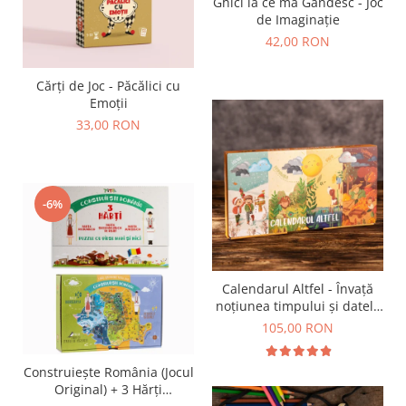
Ghici la ce mă Gândesc - Joc
de Imaginație
42,00 RON
Cărți de Joc - Păcălici cu
Emoții
33,00 RON
-6%
Calendarul Altfel - Învață
noțiunea timpului și datele
importante din an
105,00 RON
Construiește România (Jocul
Original) + 3 Hărți