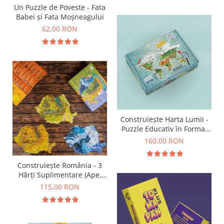
Un Puzzle de Poveste - Fata
Babei și Fata Moșneagului
62,00 RON
Construiește Harta Lumii -
Puzzle Educativ în Format
Mare
160,00 RON
Construiește România - 3
Hărți Suplimentare (Ape,
Resurse, Vegetație și Faună)
115,00 RON