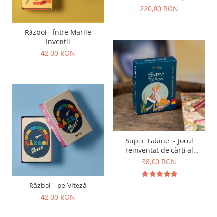
Personaje Istorice, 1
220,00 RON
Broșură Ilustrată (38 pagini)
Război - Între Marile
Invenții
42,00 RON
Super Tabinet - Jocul
reinventat de cărți al
copilăriei
38,00 RON
Război - pe Viteză
42,00 RON