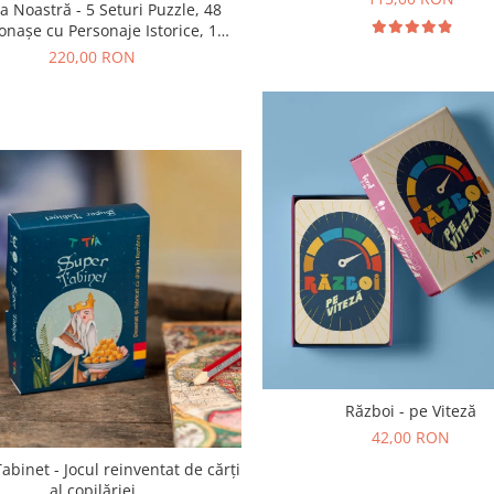
ia Noastră - 5 Seturi Puzzle, 48
onașe cu Personaje Istorice, 1
roșură Ilustrată (38 pagini)
220,00 RON
Război - pe Viteză
42,00 RON
abinet - Jocul reinventat de cărți
al copilăriei