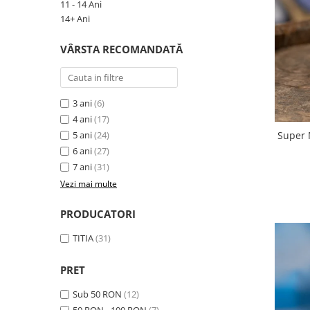
9 Ani
11 - 14 Ani
14+ Ani
10 Ani
11 - 14 Ani
VÂRSTA RECOMANDATĂ
14+ Ani
Colecția Păcălici
TOATE JOCURILE
3 ani
(6)
4 ani
(17)
Super 
5 ani
(24)
6 ani
(27)
7 ani
(31)
Vezi mai multe
PRODUCATORI
TITIA
(31)
PRET
Sub 50 RON
(12)
50 RON - 100 RON
(7)