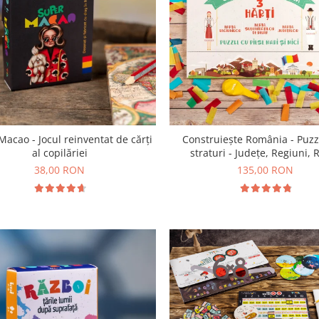
Macao - Jocul reinventat de cărți
Construiește România - Puzz
al copilăriei
straturi - Județe, Regiuni, R
38,00 RON
135,00 RON