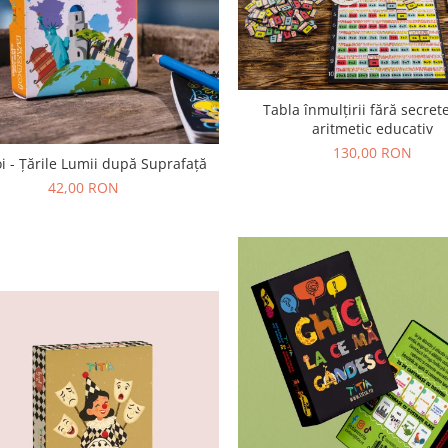
Tabla înmulțirii fără secrete
aritmetic educativ
130,00 RON
i - Țările Lumii după Suprafață
42,00 RON