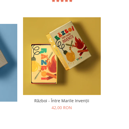
Război - Între Marile Invenții
42,00 RON