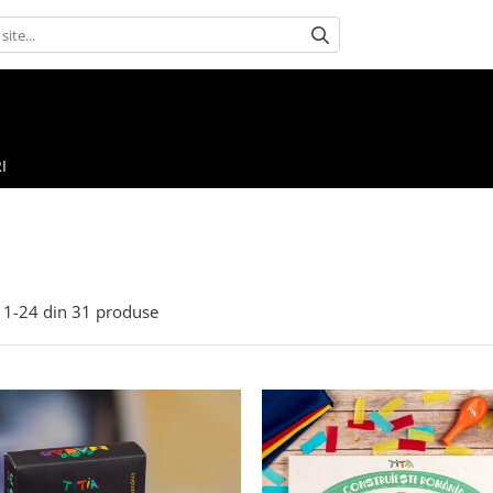
I
1-
24
din
31
produse