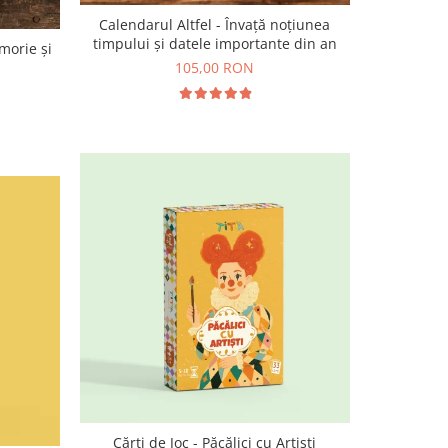
Calendarul Altfel - Învață noțiunea
timpului și datele importante din an
emorie și
ă
105,00 RON
Cărți de Joc - Păcălici cu Artiști