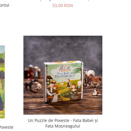
ortivi
33,00 RON
Un Puzzle de Poveste - Fata Babei și
Fata Moșneagului
Poveste