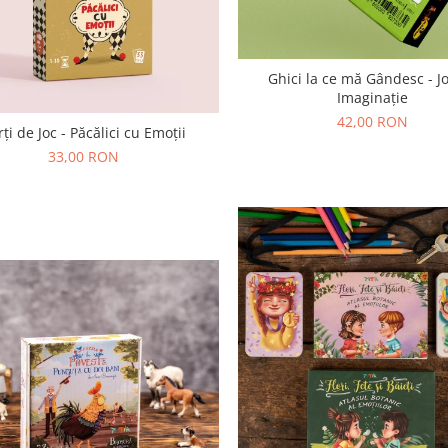
Ghici la ce mă Gândesc - J
Imaginație
42,00 RON
rți de Joc - Păcălici cu Emoții
33,00 RON