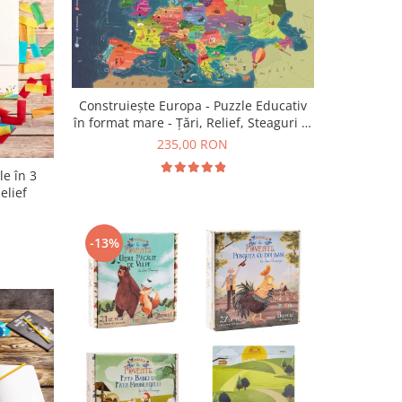
Construiește Europa - Puzzle Educativ
în format mare - Țări, Relief, Steaguri și
Obiective Turistice
235,00 RON
le în 3
elief
-13%