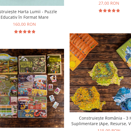
27,00 RON
truiește Harta Lumii - Puzzle
Educativ în Format Mare
160,00 RON
Construiește România - 3 
Suplimentare (Ape, Resurse, V
și Faună)
115,00 RON