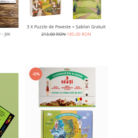
3 X Puzzle de Poveste + Șablon Gratuit
 - Joc
213,00 RON
185,00 RON
-6%