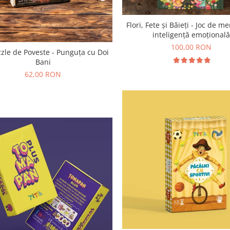
Flori, Fete și Băieți - Joc de m
inteligență emoțional
100,00 RON
zle de Poveste - Punguța cu Doi
Bani
62,00 RON