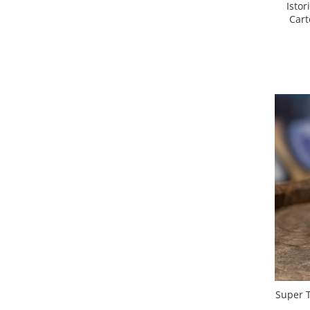
Istor
Cart
B
Super T