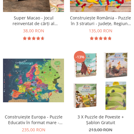
9 Ani
10 Ani
11 - 14 Ani
Super Macao - Jocul
Construiește România - Puzzle
reinventat de cărți al
în 3 straturi - Județe, Regiuni,
14+ Ani
copilăriei
Relief
38,00 RON
135,00 RON
Colecția Păcălici
TOATE JOCURILE
-13%
Construiește Europa - Puzzle
3 X Puzzle de Poveste +
Educativ în format mare -
Șablon Gratuit
Țări, Relief, Steaguri și
235,00 RON
213,00 RON
Obiective Turistice