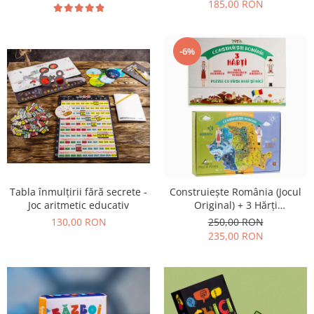
185,00 RON
-6%
Tabla înmulțirii fără secrete -
Construiește România (Jocul
Joc aritmetic educativ
Original) + 3 Hărți
Suplimentare
130,00 RON
250,00 RON
235,00 RON