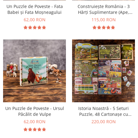
Un Puzzle de Poveste - Fata
Construiește România - 3
Babei și Fata Moșneagului
Hărți Suplimentare (Ape,
Resurse, Vegetație și Faună)
62,00 RON
115,00 RON
Un Puzzle de Poveste - Ursul
Istoria Noastră - 5 Seturi
Păcălit de Vulpe
Puzzle, 48 Cartonașe cu
Personaje Istorice, 1 Broșură
62,00 RON
220,00 RON
Ilustrată (38 pagini)