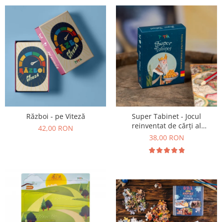
Război - pe Viteză
Super Tabinet - Jocul
reinventat de cărți al
42,00 RON
copilăriei
38,00 RON