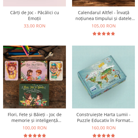
Cărți de Joc - Păcălici cu
Calendarul Altfel - Învață
Emoții
noțiunea timpului și datele
importante din an
33,00 RON
105,00 RON
Flori, Fete și Băieți - Joc de
Construiește Harta Lumii -
memorie și inteligență
Puzzle Educativ în Format
emoțională
Mare
100,00 RON
160,00 RON