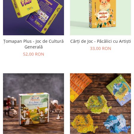
Țomapan Plus - Joc de Cultură
Cărți de Joc - Păcălici cu Artiști
Generală
33,00 RON
52,00 RON