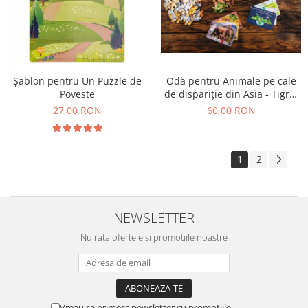
Șablon pentru Un Puzzle de
Odă pentru Animale pe cale
Poveste
de dispariție din Asia - Tigrul
Siberian, Urangutanul și
27,00 RON
60,00 RON
Elefantul Asiatic
1
2
NEWSLETTER
Nu rata ofertele si promotiile noastre
Vreau sa primesc newsletter cu promotiile