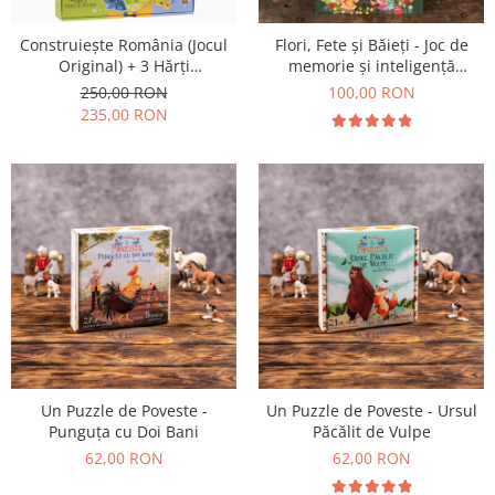
Construiește România (Jocul
Flori, Fete și Băieți - Joc de
Original) + 3 Hărți
memorie și inteligență
Suplimentare
emoțională
250,00 RON
100,00 RON
235,00 RON
Un Puzzle de Poveste -
Un Puzzle de Poveste - Ursul
Punguța cu Doi Bani
Păcălit de Vulpe
62,00 RON
62,00 RON