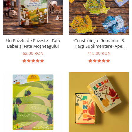
Un Puzzle de Poveste - Fata
Construiește România - 3
Babei și Fata Moșneagului
Hărți Suplimentare (Ape,
Resurse, Vegetație și Faună)
62,00 RON
115,00 RON