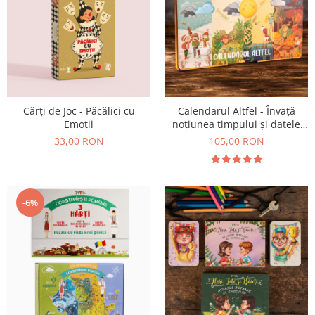
Cărți de Joc - Păcălici cu
Calendarul Altfel - Învață
Emoții
noțiunea timpului și datele
importante din an
33,00 RON
105,00 RON
-6%