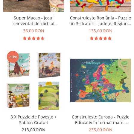
9 Ani
10 Ani
11 - 14 Ani
Super Macao - Jocul
Construiește România - Puzzle
reinventat de cărți al
în 3 straturi - Județe, Regiuni,
14+ Ani
copilăriei
Relief
38,00 RON
135,00 RON
Colecția Păcălici
TOATE JOCURILE
-13%
Construiește Europa - Puzzle
3 X Puzzle de Poveste +
Educativ în format mare -
Șablon Gratuit
Țări, Relief, Steaguri și
235,00 RON
213,00 RON
Obiective Turistice