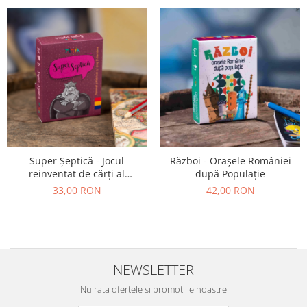
Super Șeptică - Jocul
Război - Orașele României
reinventat de cărți al
după Populație
copilăriei
33,00 RON
42,00 RON
NEWSLETTER
Nu rata ofertele si promotiile noastre