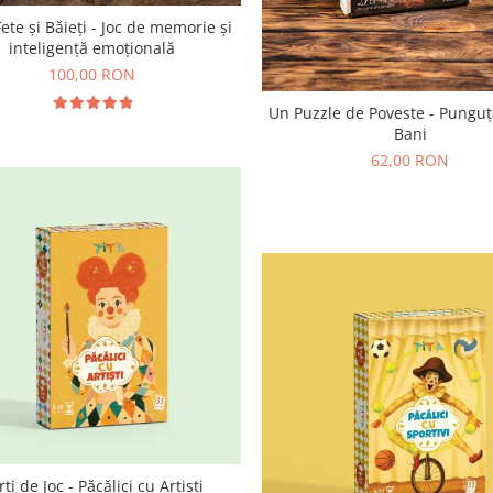
 Fete și Băieți - Joc de memorie și
inteligență emoțională
100,00 RON
Un Puzzle de Poveste - Punguț
Bani
62,00 RON
rți de Joc - Păcălici cu Artiști