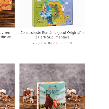
oțiunea
Construiește România (Jocul Original) +
 din an
3 Hărți Suplimentare
250,00 RON
235,00 RON