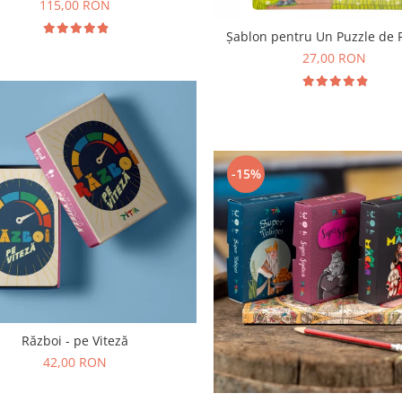
și Faună)
115,00 RON
Șablon pentru Un Puzzle de 
27,00 RON
-15%
Război - pe Viteză
42,00 RON