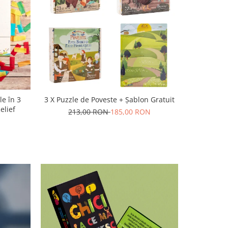
le în 3
3 X Puzzle de Poveste + Șablon Gratuit
elief
213,00 RON
185,00 RON