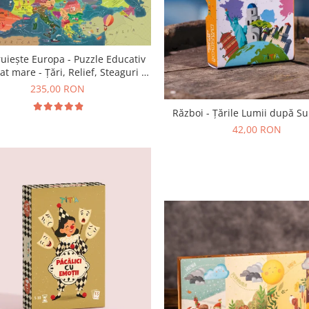
uiește Europa - Puzzle Educativ
at mare - Țări, Relief, Steaguri și
Obiective Turistice
235,00 RON
Război - Țările Lumii după S
42,00 RON