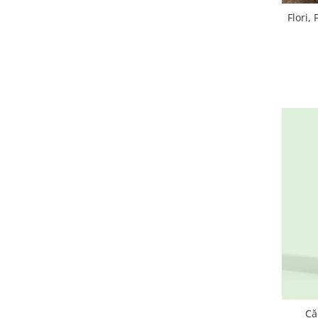
Flori,
Că