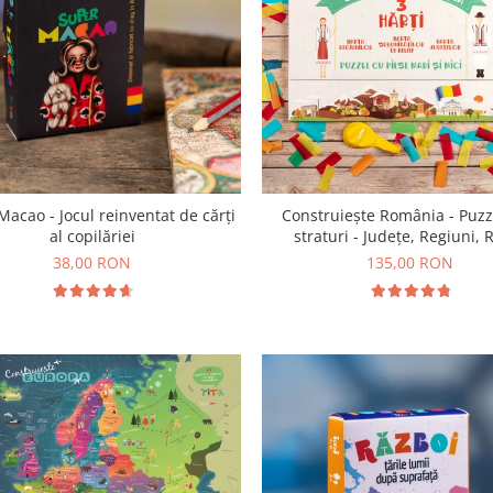
Macao - Jocul reinventat de cărți
Construiește România - Puzz
al copilăriei
straturi - Județe, Regiuni, R
38,00 RON
135,00 RON