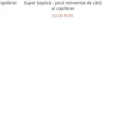
Copilăriei
Super Șeptică - Jocul reinventat de cărți
al copilăriei
N
33,00 RON