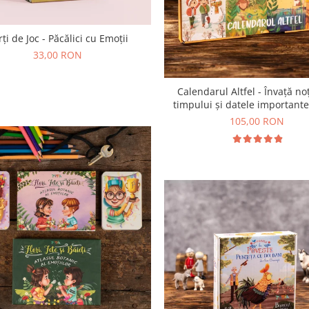
rți de Joc - Păcălici cu Emoții
33,00 RON
Calendarul Altfel - Învață n
timpului și datele importante
105,00 RON