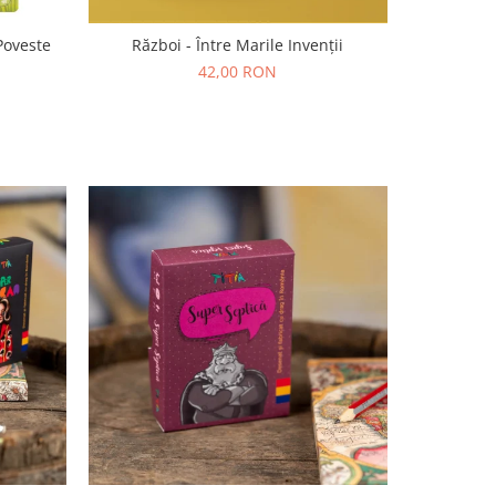
Poveste
Război - Între Marile Invenții
42,00 RON