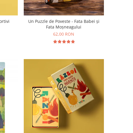
ortivi
Un Puzzle de Poveste - Fata Babei și
Fata Moșneagului
62,00 RON