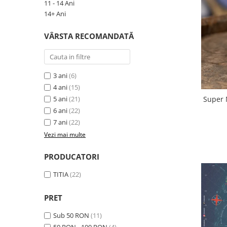
9 Ani
11 - 14 Ani
14+ Ani
10 Ani
11 - 14 Ani
VÂRSTA RECOMANDATĂ
14+ Ani
Colecția Păcălici
TOATE JOCURILE
3 ani
(6)
4 ani
(15)
Super 
5 ani
(21)
6 ani
(22)
7 ani
(22)
Vezi mai multe
PRODUCATORI
TITIA
(22)
PRET
Sub 50 RON
(11)
50 RON - 100 RON
(4)