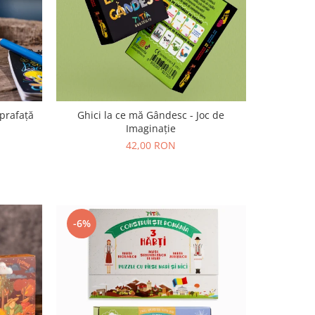
uprafață
Ghici la ce mă Gândesc - Joc de
Imaginație
42,00 RON
-6%