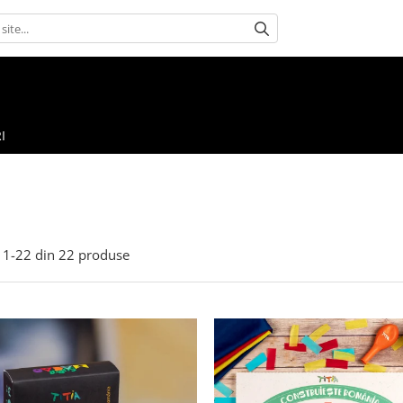
I
1-
22
din
22
produse