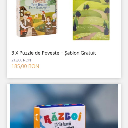
9 Ani
10 Ani
11 - 14 Ani
14+ Ani
Colecția Păcălici
TOATE JOCURILE
3 X Puzzle de Poveste + Șablon Gratuit
213,00 RON
185,00 RON