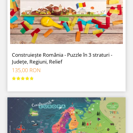
9 Ani
10 Ani
11 - 14 Ani
14+ Ani
Colecția Păcălici
TOATE JOCURILE
Construiește România - Puzzle în 3 straturi -
Județe, Regiuni, Relief
135,00 RON