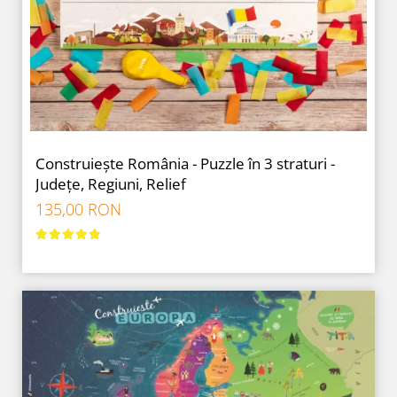
9 Ani
10 Ani
11 - 14 Ani
14+ Ani
Colecția Păcălici
TOATE JOCURILE
Construiește România - Puzzle în 3 straturi -
Județe, Regiuni, Relief
135,00 RON