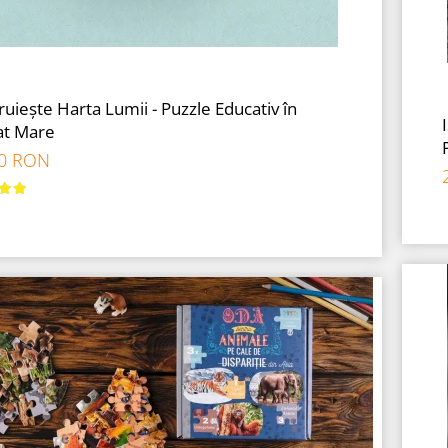
uiește Harta Lumii - Puzzle Educativ în
t Mare
00 RON