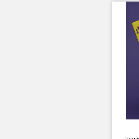
Țomap