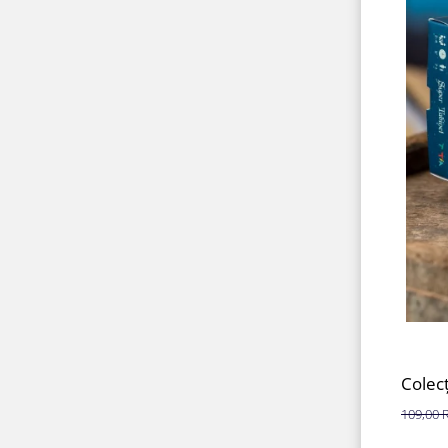
Colecț
109,00