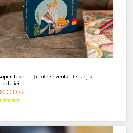
Super Tabinet - Jocul reinventat de cărți al
copilăriei
38,00 RON