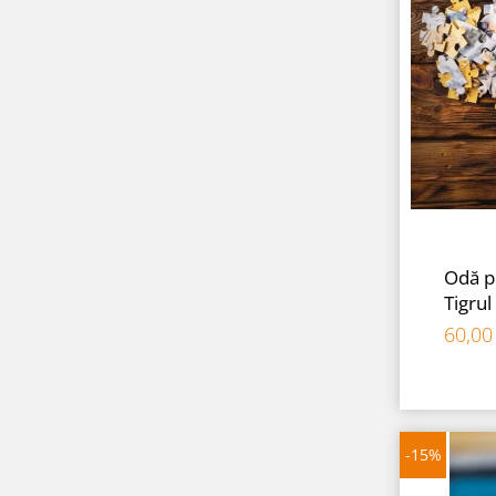
Odă pe
Tigrul
60,0
-15%