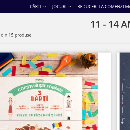
CĂRȚI
JOCURI
REDUCERI LA COMENZI M
11 - 14 A
din
15
produse