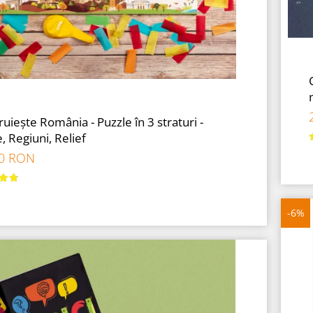
uiește România - Puzzle în 3 straturi -
, Regiuni, Relief
00 RON
-6%