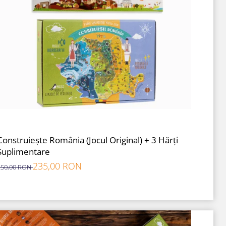
Construiește România (Jocul Original) + 3 Hărți
Suplimentare
235,00 RON
250,00 RON