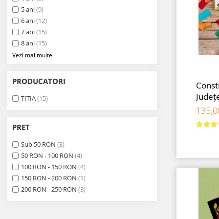
9 Ani
5 ani
(9)
10 Ani
6 ani
(12)
11 - 14 Ani
7 ani
(15)
14+ Ani
8 ani
(15)
Colecția Păcălici
Vezi mai multe
TOATE JOCURILE
PRODUCATORI
Constr
Județe
TITIA
(15)
135,
PRET
Sub 50 RON
(3)
50 RON - 100 RON
(4)
100 RON - 150 RON
(4)
150 RON - 200 RON
(1)
200 RON - 250 RON
(3)